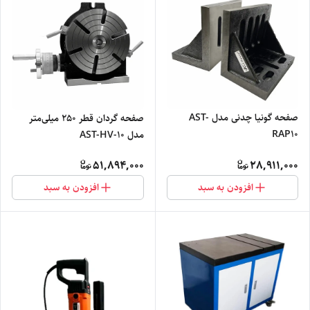
صفحه گونیا چدنی مدل AST-
صفحه گردان قطر 250 میلی‌متر
RAP10
مدل AST-HV-10
51,894,000
28,911,000
افزودن به سبد
افزودن به سبد