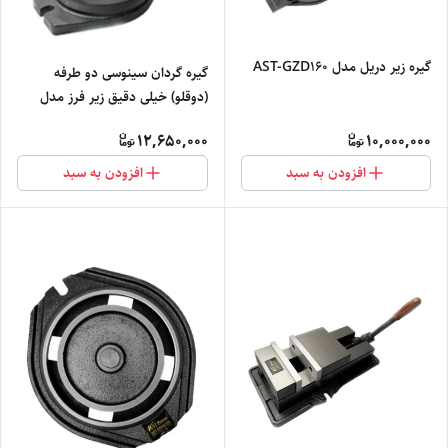
گیره زیر دریل مدل AST-GZD160
گیره گردان سینوسی دو طرفه
(دوقلو) خیلی دقیق زیر فرز مدل
AST-VWT75
12,650,000
10,000,000
افزودن به سبد
افزودن به سبد