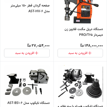
صفحه گردان قطر 150 میلی‌متر
مدل AST-HV-6
دستگاه دریل مگنت قلاویز زن
دیمردار PRO/T65
27,054,000
148,000,000
افزودن به سبد
افزودن به سبد
دستگاه تایکوپ مدل AST-BS1-6
دستگاه تایکوپ همراه با سه نظام و