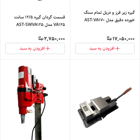
گیره زیر فرز و دریل تمام سنگ
قسمت گردان گیره 12/5 سانت
خورده دقیق مدل AST-VA170
VA125 مدل AST-SWVA125
2,750,000
17,050,000
افزودن به سبد
افزودن به سبد