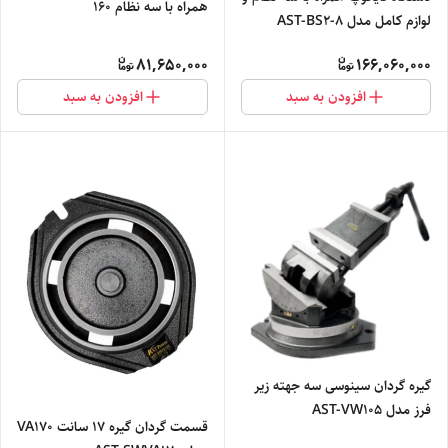
همراه با سه نظام 160
لوازم کامل مدل AST-BS2-8
81,650,000
166,060,000
افزودن به سبد
افزودن به سبد
گیره گردان سینوسی سه جهته زیر
فرز مدل AST-VW105
قسمت گردان گیره 17 سانت VA170