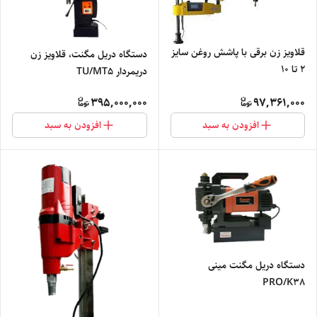
قلاویز زن برقی با پاشش روغن سایز
دستگاه دریل مگنت، قلاویز زن
2 تا 10
دریمردار TU/MT5
395,000,000
97,361,000
افزودن به سبد
افزودن به سبد
دستگاه دریل مگنت مینی
PRO/K38