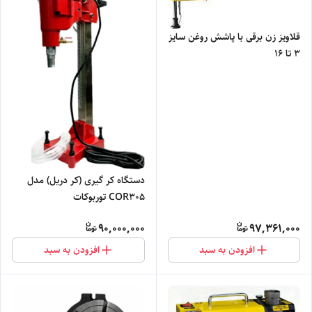
قلاویز زن برقی با پاشش روغن سایز
3 تا 16
دستگاه کر گیری (کر دریل) مدل
COR305 توربوکات
90,000,000
97,361,000
افزودن به سبد
افزودن به سبد