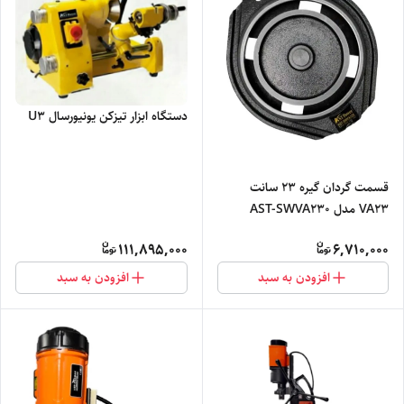
دستگاه ابزار تیزکن یونیورسال U3
قسمت گردان گیره 23 سانت
VA23 مدل AST-SWVA230
111,895,000
6,710,000
افزودن به سبد
افزودن به سبد