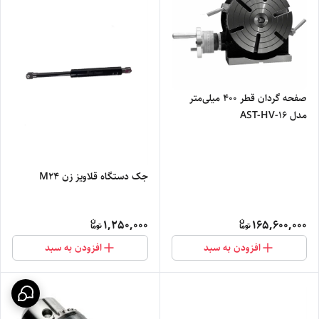
صفحه گردان قطر 400 میلی‌متر
مدل AST-HV-16
جک دستگاه قلاویز زن M24
1,250,000
165,600,000
افزودن به سبد
افزودن به سبد