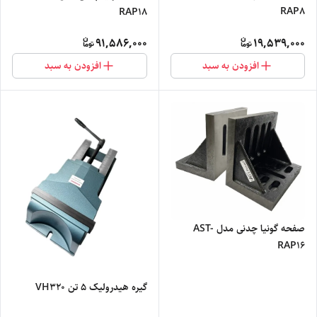
RAP8
RAP18
91,586,000
19,539,000
افزودن به سبد
افزودن به سبد
صفحه گونیا چدنی مدل AST-
RAP16
گیره هیدرولیک 5 تن VH320