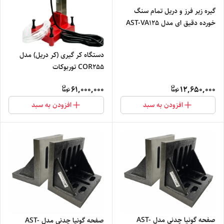
گیره زیر فرز و دریل تمام سنگ
خورده دقیق ای مدل AST-VA125
دستگاه کر گیری (کر دریل) مدل
COR255 توربوکات
61,000,000
12,650,000
افزودن به سبد
افزودن به سبد
صفحه گونیا چدنی مدل AST-
صفحه گونیا چدنی مدل AST-