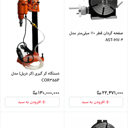
صفحه گردان قطر 110 میلی‌متر مدل
AST-HV-4
دستگاه کر گیری (کر دریل) مدل
COR355P
130,000,000
22,471,000
افزودن به سبد
افزودن به سبد