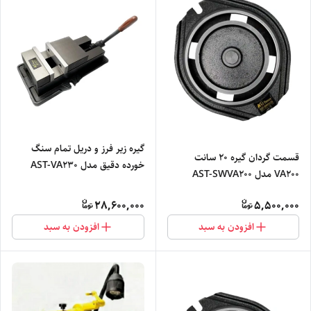
گیره زیر فرز و دریل تمام سنگ
قسمت گردان گیره 20 سانت
خورده دقیق مدل AST-VA230
VA200 مدل AST-SWVA200
28,600,000
5,500,000
افزودن به سبد
افزودن به سبد