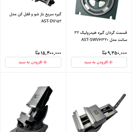
گیره سریع باز شو و قفل کن مدل
AST-DV152
قسمت گردان گیره هیدرولیک 32
سانت مدل AST-SWVH320
15,400,000
9,350,000
افزودن به سبد
افزودن به سبد