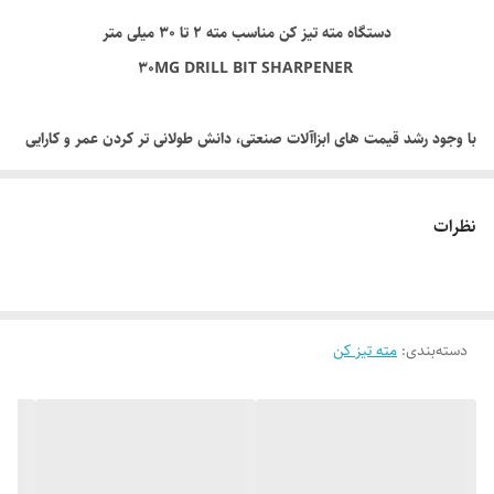
دستگاه مته تیز کن مناسب مته 2 تا 30 میلی متر
امکانات اضافی
امکان استفاده از سنگ SDC مناسب مته کارباید
30MG DRILL BIT SHARPENER
سرعت
4400 دور در دقیق
با وجود رشد قیمت های ابزاآلات صنعتی، دانش طولانی تر کردن عمر و کارایی
ابزار نیز مورد توجه قرار گرفته است. دستگاه مته تیز کن 20MG یک دستگاه
کاربردی برای تیز کردن بازه مته های 2 تا 20 میلی متر است.
نظرات
دستگاه مته تیز کن ASTPOWER 20MG یک انتخاب عالی برای کارگاه‌ها و
صنایع تولیدی می‌باشد که به دنبال یک راهکار کارآمد، دقیق و اقتصادی برای
تیز کردن مته‌های خود هستند. این دستگاه با ارائه راهکارهای موثر و کارایی
دسته‌بندی
:
مته تیز کن
بالا، به بهینه‌سازی فرآیند تیزکاری و افزایش عمر مته‌ها کمک می‌کند.
مشخصات دستگاه