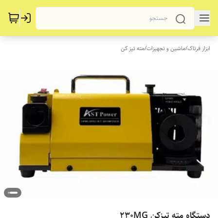
ابزار فرتاک
/
ماشین و تجهیزات
/
مته تیز کن
دستگاه مته تیزکن 230MG