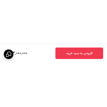
بازیافت مته: این دستگاه امکان استفاده مجدد از مته‌های کند شده را 
فراهم می‌آورد و به کاهش هزینه‌ها کمک می‌کند.
183,000,000
افزودن به سبد خرید
2. سرعت موتور مناسب:
برگشت به بالا
120 وات: با داشتن موتوری با سرعت 120 وات، توانایی تیز کردن مته‌ها با 