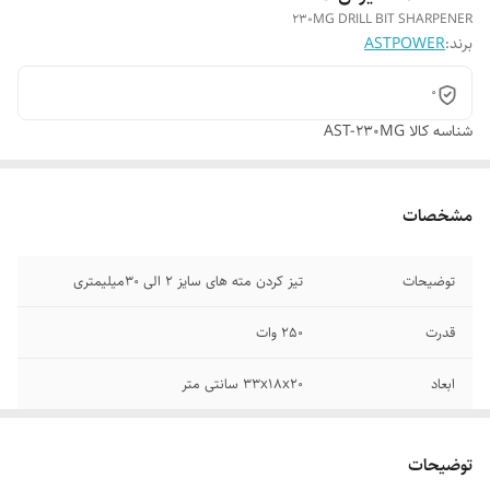
230MG DRILL BIT SHARPENER
برند:
ASTPOWER
0
شناسه کالا
AST-230MG
مشخصات
توضیحات
تیز کردن مته های سایز 2 الی 30میلیمتری
قدرت
250 وات
ابعاد
33x18x20 سانتی متر
ولتاژ برق
220 ولت تک فاز
توضیحات
سنگ
دارای سنگ HSS-CBN مناسب مته HSS