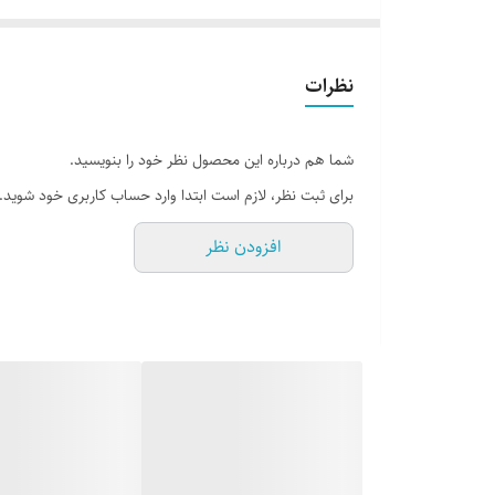
ساخته شده از چدن با مقاومت کششی بالا
طراحی ضد تنش برای جلوگیری از تغییر شکل
سطح سنگ‌خورده با دقت بالا
نظرات
مشخصات صفحه گونیا چدنی ای اس تی پاور مدل AST-RAP12
طول: 300 میلی‌متر
شما هم درباره این محصول نظر خود را بنویسید.
عرض: 165 میلی‌متر
برای ثبت نظر، لازم است ابتدا وارد حساب کاربری خود شوید.
ارتفاع: 220 میلی‌متر
افزودن نظر
وزن: 16 کیلوگرم