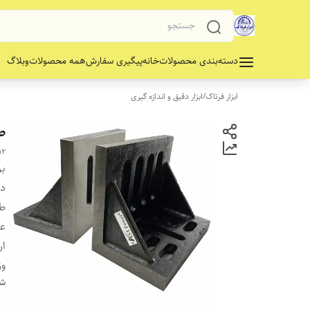
دسته‌بندی محصولات
خانه
پیگیری سفارش
همه محصولات
وبلاگ
ابزار فرتاک
/
ابزار دقیق و اندازه گیری
صف
12
بر
دس
ط
ع
ار
وز
شن