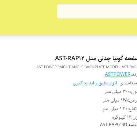
حه گونیا چدنی مدل AST-RAP12
AST POWER RAIGHT ANGLE BACK PLATE MODEL : AST-RAP
ند:
ASTPOWER
ته‌بندی
:
ابزار دقیق و اندازه گیری
ول
:
300 میلی متر
رض
:
165 میلی متر
تفاع
:
220 میلی متر
ن
:
16 کیلوگرم
اسه کالا
AST-RAP12