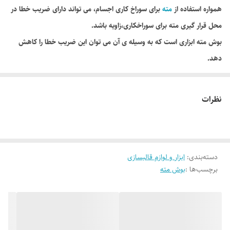
همواره استفاده از
مته
برای سوراخ کاری اجسام، می تواند دارای ضریب خطا در
محل قرار گیری مته برای سوراخکاری،زاویه باشد.
بوش مته ابزاری است که به وسیله ی آن می توان این ضریب خطا را کاهش
دهد.
بوش مته قطعه ای استوانه ای است که قسمت درونی آن دارای سوراخی است
که مته درون این سوراخ حرکت می کند و از انحراف مته جلو گیری می کند.
نظرات
استفاده از بوش مته علاوه بر افزایش دقت باعث افزایش سرعت کار می شود.
جنس این فولاد با آلیاژ MN V8 88 می باشد.
دسته‌بندی
:
ابزار و لوازم قالبسازی
برچسب‌ها :
بوش مته