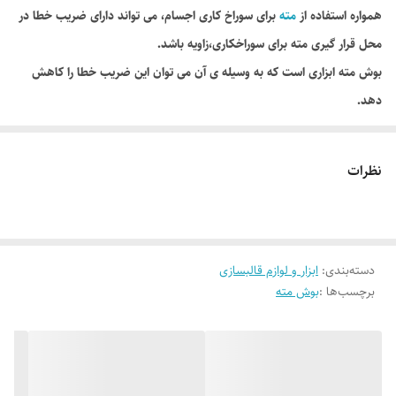
همواره استفاده از
مته
برای سوراخ کاری اجسام، می تواند دارای ضریب خطا در
محل قرار گیری مته برای سوراخکاری،زاویه باشد.
بوش مته ابزاری است که به وسیله ی آن می توان این ضریب خطا را کاهش
دهد.
بوش مته قطعه ای استوانه ای است که قسمت درونی آن دارای سوراخی است
که مته درون این سوراخ حرکت می کند و از انحراف مته جلو گیری می کند.
نظرات
استفاده از بوش مته علاوه بر افزایش دقت باعث افزایش سرعت کار می شود.
جنس این فولاد با آلیاژ MN V8 88 می باشد.
دسته‌بندی
:
ابزار و لوازم قالبسازی
برچسب‌ها :
بوش مته