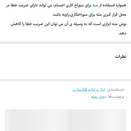
همواره استفاده از
مته
برای سوراخ کاری اجسام، می تواند دارای ضریب خطا در
محل قرار گیری مته برای سوراخکاری،زاویه باشد.
بوش مته ابزاری است که به وسیله ی آن می توان این ضریب خطا را کاهش
دهد.
بوش مته قطعه ای استوانه ای است که قسمت درونی آن دارای سوراخی است
که مته درون این سوراخ حرکت می کند و از انحراف مته جلو گیری می کند.
نظرات
استفاده از بوش مته علاوه بر افزایش دقت باعث افزایش سرعت کار می شود.
جنس این فولاد با آلیاژ MN V8 88 می باشد.
دسته‌بندی
:
ابزار و لوازم قالبسازی
برچسب‌ها :
بوش مته