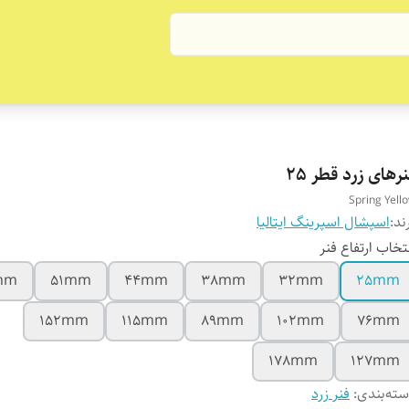
رهای زرد قطر 25
Spring Yell
ند:
اسپشال اسپرینگ ایتالیا
تخاب ارتفاع فنر
4mm
51mm
44mm
38mm
32mm
25mm
152mm
115mm
89mm
102mm
76mm
178mm
127mm
ته‌بندی
:
فنر زرد