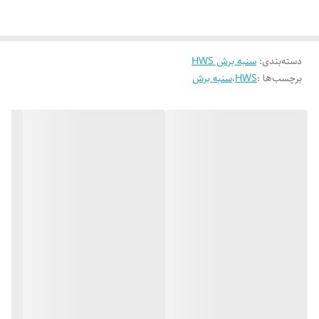
سنبه های برش برای انواع قالبهای برش و تریم برای ورقهای فولادی کربنی.
فولادی آلیاژی. فلزات غیر آهنی پلاستیکها و کاغذ استفاده می شود.
دسته‌بندی
:
سنبه برش HWS
برچسب‌ها :
HWS
،
سنبه برش