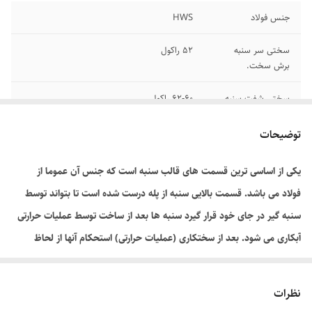
جنس فولاد
HWS
سختی سر سنبه
52 راکول
برش سخت.
سختی شفت سنبه
62-60 راکول
برش
توضیحات
ساخت
ایتالیا
یکی از اساسی ترین قسمت های قالب سنبه است که جنس آن عموما از
فولاد می باشد. قسمت بالایی سنبه از پله درست شده است تا بتواند توسط
سنبه گیر در جای خود قرار گیرد سنبه ها بعد از ساخت توسط عملیات حرارتی
آبکاری می شود. بعد از سختکاری (عملیات حرارتی) استحکام آنها از لحاظ
سایشی بالا رفته اما در اثر استفاده ی طولانی مدت تیزی خود را از دست خواهد
داد که بعد از کند شدن توسط ماشینهای صنعتی مانند سنگ مغناطیس لبه ی
نظرات
آنها به حالت اول بر میگردد.