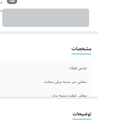
س
س
مشخصات
جنس فولاد
سختی سر سنبه برش سخت.
سختی شفت سنبه برش
ساخت
توضیحات