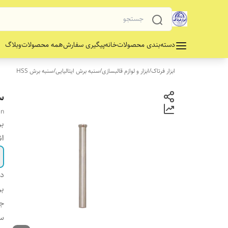
دسته‌بندی محصولات
خانه
پیگیری سفارش
همه محصولات
وبلاگ
ابزار فرتاک
/
ابزار و لوازم قالبسازی
/
سنبه برش ایتالیایی
/
سنبه برش HSS
سن
in
بر
ان
دس
بر
جن
س