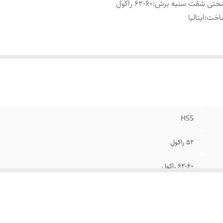
ختی شفت سنبه برش
:
62-60 راکول
اخت
:
ایتالیا
HSS
52 راکول
62-60 راکول
ایتالیا