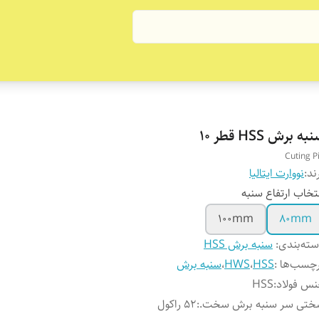
به برش HSS قطر 10
Cuting P
ند:
نووارت ایتالیا
تخاب ارتفاع سنبه
100mm
80mm
ته‌بندی
:
سنبه برش HSS
چسب‌ها :
HSS
،
HWS
،
سنبه برش
س فولاد
:
HSS
ختی سر سنبه برش سخت.
:
52 راکول