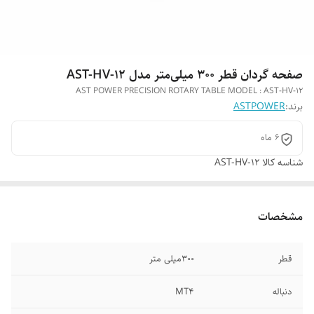
صفحه گردان قطر 300 میلی‌متر مدل AST-HV-12
AST POWER PRECISION ROTARY TABLE MODEL : AST-HV-12
برند:
ASTPOWER
6 ماه
شناسه کالا
AST-HV-12
مشخصات
قطر
300میلی متر
دنباله
MT4