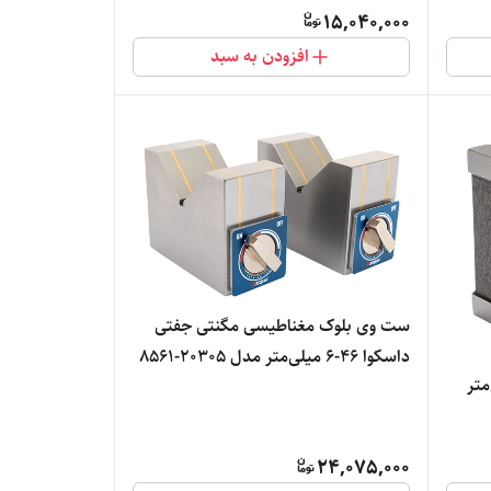
15,040,000
افزودن به سبد
ست وی بلوک مغناطیسی مگنتی جفتی
داسکوا 46-6 میلی‌متر مدل 20305-8561
44-6 میلی‌متر
24,075,000