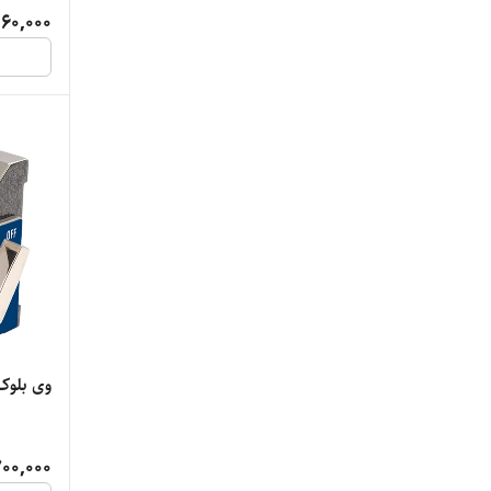
60,000
وی بلوک مگ
00,000