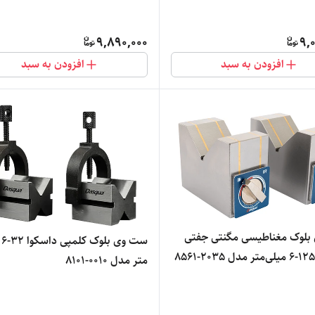
9,890,000
9,
افزودن به سبد
افزودن به سبد
لوک مغناطیسی مگنتی جفتی
ست 
متر مدل 0010-8101