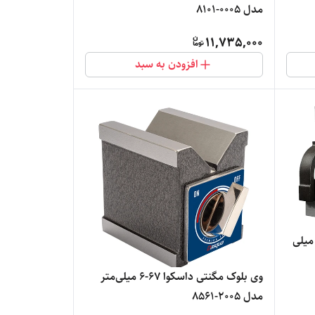
مدل 0005-8101
11,735,000
افزودن به سبد
وی بلوک کلمپی داسکوا 32-6 میلی
وی بلوک مگنتی داسکوا 67-6 میلی‌متر
مدل 2005-8561