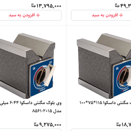
13,795,000
49,3
افزودن به سبد
افزودن به سبد
نتی داسکوا 115*75*100
وی بلوک مگنتی داسکوا 
مدل 2015-8561
9,275,000
18,7