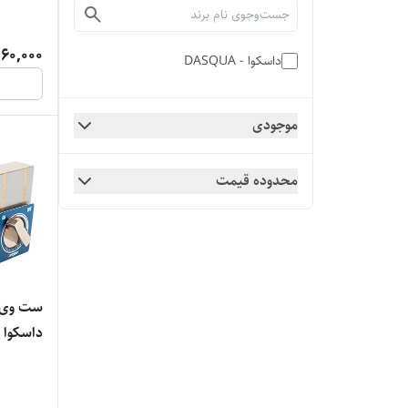
060,000
داسکوا - DASQUA
موجودی
محدوده قیمت
ست وی ب
داسکوا 125-6 میلی‌متر مدل 2035-8561