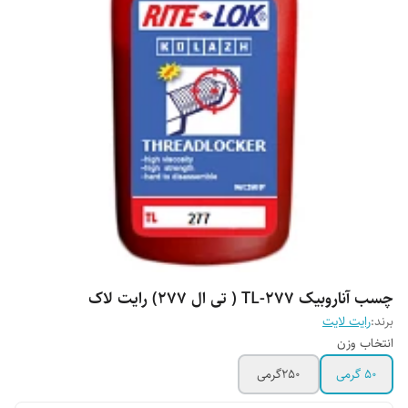
چسب آناروبیک TL-277 ( تی ال ۲۷۷) رایت لاک
برند:
رایت لایت
انتخاب وزن
50 گرمی
250گرمی