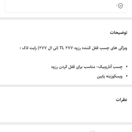
0
توضیحات
ویژگی های چسب قفل کننده رزوه TL 277 (تی ال ۲۷۷) رایت لاک :
چسب آناروبیک– مناسب برای قفل کردن رزوه
ویسکوزیته پایین
قابل استفاده بر روی پیچ های کاربراتور و قطعات مونتاژ شده
نظرات