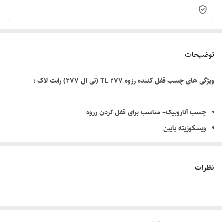
0
توضیحات
ویژگی های چسب قفل کننده رزوه TL 277 (تی ال ۲۷۷) رایت لاک :
چسب آناروبیک– مناسب برای قفل کردن رزوه
ویسکوزیته پایین
قابل استفاده بر روی پیچ های کاربراتور و قطعات مونتاژ شده
نظرات