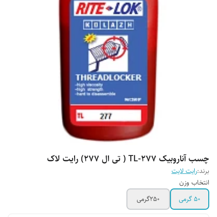
چسب آناروبیک TL-277 ( تی ال ۲۷۷) رایت لاک
برند:
رایت لایت
انتخاب وزن
50 گرمی
250گرمی