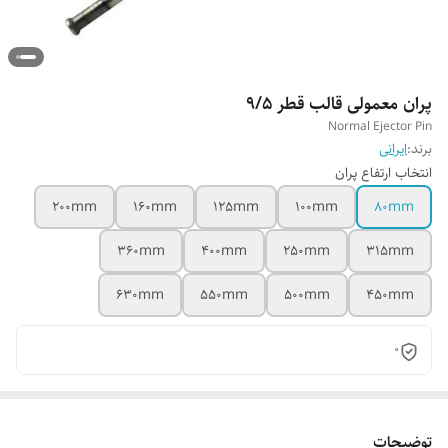
پران معمولی قالب قطر 9/5
Normal Ejector Pin
برند:
ایرانی
انتخاب ارتفاع پران
200mm
160mm
125mm
100mm
80mm
360mm
400mm
250mm
315mm
630mm
550mm
500mm
450mm
0
توضیحات