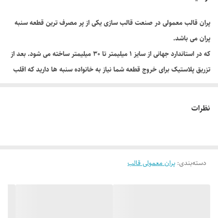
پران قالب معمولی در صنعت قالب سازی یکی از پر مصرف ترین قطعه سنبه
پران می باشد.
که در استاندارد جهانی از سایز 1 میلیمتر تا 30 میلیمتر ساخته می شود. بعد از
تزریق پلاستیک برای خروج قطعه شما نیاز به خانواده سنبه ها دارید که اقلب
از سنبه گرد استفاده می شود.
پران قالب معمولی نسب به شکل و وزن قطعه , سنبه ها در قالب چیده
نظرات
میوشوند تا مواد تزریق شده را به بیرون قالب هدایت کننده (به صورت صاف و
تمیز)
پران قالب معمولی قسمت بالای سنبه را گل می گویند که با دو شکل مخروطی
دسته‌بندی
:
پران معمولی قالب
و سر استوانه معرفی می گردد. بسته به نوع طراح قالب ساز و در بعضی موارد
بسته به نوع مواد پلاستیک گل های سنبه تغییر میکند که طبق استاندارد
جهانی عرضه می گردد.
پران پلاستیک یا میل پران قالب با یک انطباق لغزشی مناسب در داخل سوراخ