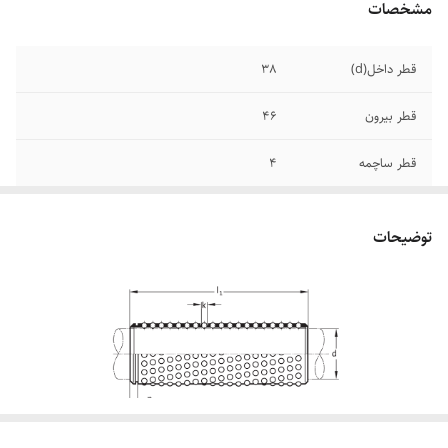
مشخصات
قطر داخل(d)
38
قطر بیرون
46
قطر ساچمه
4
توضیحات
قفسه ساچمه ای از جمله سیستم های خطی متداول در کفشک های سنبه ماتریس چدنی و