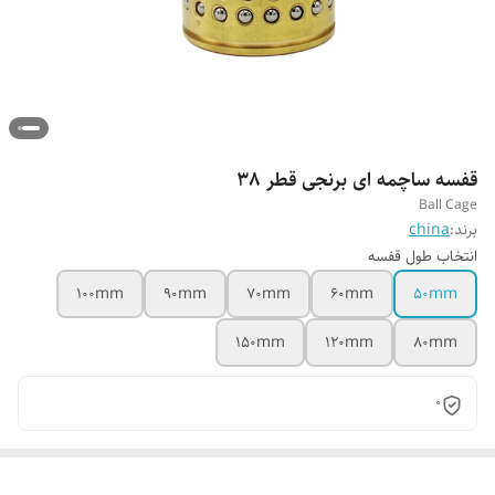
قفسه ساچمه ای برنجی قطر 38
Ball Cage
برند:
china
انتخاب طول قفسه
100mm
90mm
70mm
60mm
50mm
150mm
120mm
80mm
0