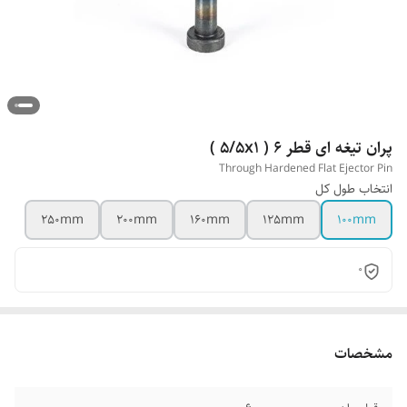
پران تیغه ای قطر 6 ( 5/5x1 )
Through Hardened Flat Ejector Pin
انتخاب طول کل
250mm
200mm
160mm
125mm
100mm
0
مشخصات