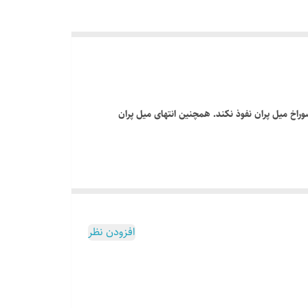
اخ میل پران نفوذ نکند. همچنین انتهای میل پران
ع مواد پلاستیک گل های سنبه تغییر میکند که طبق استاندارد جهانی
افزودن نظر