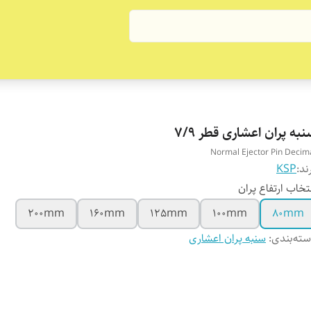
به پران اعشاری قطر 7/9
Normal Ejector Pin Decim
ند:
KSP
تخاب ارتفاع پران
200mm
160mm
125mm
100mm
80mm
ته‌بندی
:
سنبه پران اعشاری