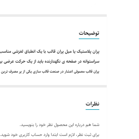
توضیحات
پران پلاستیک یا میل پران قالب با یک انطباق لغزشی مناسب
سراستوانه در صفحه ی نگهدارنده باید از یک حرکت عرضی بر 
پران قالب معمولی اعشار در صنعت قالب سازی یکی از پر مصرف ترین ق
که در استاندارد جهانی از سایز 1 میلیمتر تا 30 میلیمتر ساخته می شود. بعد از تزریق پلاستیک برای خروج قطعه شما نیاز به خانواده سنبه ها دارید که اقلب از سنبه گرد استفاده می شود.
پران قالب معمولی اعشار نسب به شکل و وزن قطعه , سنبه ها در قالب چ
پران قالب معمولی اعشار قسمت بالای سنبه را گل می گویند که با دو ش
نظرات
عرضه می گردد.
شما هم درباره این محصول نظر خود را بنویسید.
برای ثبت نظر، لازم است ابتدا وارد حساب کاربری خود شوید.