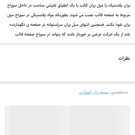
پران پلاستیک یا میل پران قالب با یک انطباق لغزشی مناسب در داخل سوراخ
مربوط به صفحه قالب نصب می شود، بطوریکه مواد پلاستیکی در سوراخ میل
پران نفوذ نکند. همچنین انتهای میل پران سراستوانه در صفحه ی نگهدارنده
باید از یک حرکت عرضی بر خوردار باشد که بتواند در سوراخ صفحه قالب
منطبق شود.
پران قالب معمولی اعشار در صنعت قالب سازی یکی از پر مصرف ترین قطعه سنبه پران می
نظرات
باشد.
که در استاندارد جهانی از سایز 1 میلیمتر تا 30 میلیمتر ساخته می شود. بعد از تزریق
پلاستیک برای خروج قطعه شما نیاز به خانواده سنبه ها دارید که اقلب از سنبه گرد استفاده
دسته‌بندی
:
سنبه پران اعشاری
می شود.
پران قالب معمولی اعشار نسب به شکل و وزن قطعه , سنبه ها در قالب چیده میوشوند تا
مواد تزریق شده را به بیرون قالب هدایت کننده (به صورت صاف و تمیز)
پران قالب معمولی اعشار قسمت بالای سنبه را گل می گویند که با دو شکل مخروطی و سر
استوانه معرفی می گردد. بسته به نوع طراح قالب ساز و در بعضی موارد بسته به نوع مواد