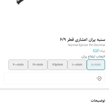
سنبه پران اعشاری قطر 6/9
Normal Ejector Pin Decimal
برند:
KSP
انتخاب ارتفاع پران
200mm
160mm
125mm
100mm
80mm
0
توضیحات