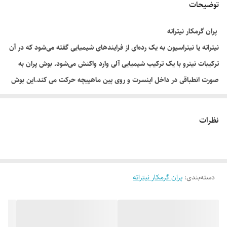
توضیحات
پران گرمکار نیتراته
نیتراته یا نیتراسیون به یک رده‌ای از فرایندهای شیمیایی گفته می‌شود که در آن
ترکیبات نیترو با یک ترکیب شیمیایی آلی وارد واکنش می‌شود. بوش پران به
صورت انطباقی در داخل اینسرت و روی پین ماهپیچه حرکت می کند.این بوش
پران در صفحه نگهدارنده پرانها بسته می شود. در این روش قطعه تزریقی
توسط یک پران سوراخدار پران می شود که به آن بوش پران گویند.
نظرات
پران گرمکار نیتراته :
پران های سر استوانه از متریال 2344/1 وdin1530 تهیه می شود که
اصطلاحا به آن پران گرمکار نیز گفته می شود وسطح آن تیتراته می شودمیل
دسته‌بندی
:
پران گرمکار نیتراته
پران با یک انطباق لغزشی مناسب در داخل سوراخ مربوط به صفحه قالب
نصب می شود، بطوریکه مواد پلاستیکی در سوراخ میل پران نفوذ نکند.
همچنین انتهای میل پران در صفحه ی نگهدارنده باید از یک حرکت عرضی بر
خوردار باشد که بتواند در سوراخ صفحه قالب منطبق شود.