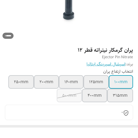
پران گرمکار نیتراته قطر 12
Ejector Pin Nitrate
برند:
اسپشال اسپرینگ ایتالیا
انتخاب ارتفاع پران
250mm
200mm
160mm
125mm
100mm
500mm
400mm
315mm
0