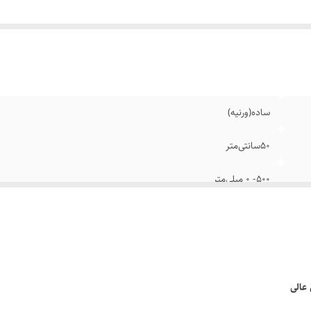
حد اندازه گیری
:
میلی‌متر / اینچ
ول فک
:
100 میلی متر
ساده(ورنیه)
50سانتی‌متر
500- 0 میلی‌متر
±0.05 میلی‌‌متر
داخل سنج و خارج سنج
0.02 میلی‌متر / 0.001 اینچ