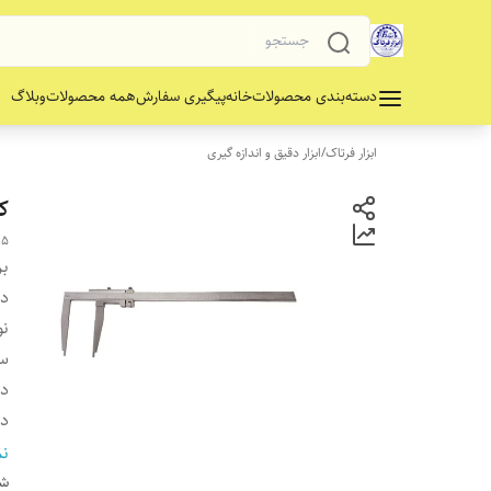
دسته‌بندی محصولات
خانه
پیگیری سفارش
همه محصولات
وبلاگ
ابزار فرتاک
/
ابزار دقیق و اندازه گیری
کو
05
بر
دس
نو
سا
دا
دق
نو
نم
دق
شن