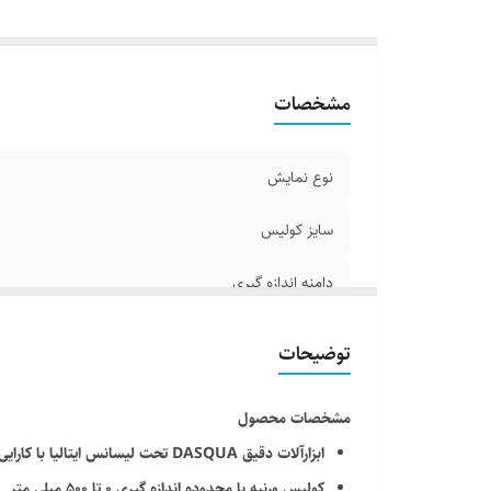
وا
ط
مشخصات
نوع نمایش
سایز کولیس
دامنه اندازه گیری
دقت اندازه گیری
توضیحات
نوع کولیس
مشخصات محصول
دقت خطوط (گام بندی)
ابزارآلات دقیق DASQUA تحت لیسانس ایتالیا با کارایی عالی
کولیس ورنیه با محدوده اندازه گیری 0 تا 500 میلی متر