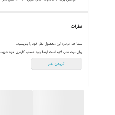
واحد اندازه گیری
مناسب سنجش ضخامت داخلی و خارجی قطعات فلزی و.
طول فک
دسترسی به نقاط کور و عمیق با فک 10 سانتی متری
طراحی مونوبلاک و باریک + شستی تنظیم میکرونی فک
نظرات
ساخته شده از استیل ضد زنگ با روکش کروم ساتن مقا
ضد انعکاس نور + چاپ خوانای گام و ارقام برای راحتی کا
شما هم درباره این محصول نظر خود را بنویسید.
فک سخت کاری و لپینگ شده برای افزایش عمر مفید ابزا
برای ثبت نظر، لازم است ابتدا وارد حساب کاربری خود شوید.
تقسیم بندی 0.02 میلی متر با دقت سنجش 0.05 میلی متر
افزودن نظر
ارسال فوری با ضمانت کیفیت و اصالت / کالیبراسیون ت