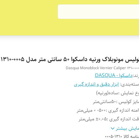
لیس مونوبلاک ورنیه داسکوا 50 سانتی متر مدل 0005-1310
Dasqua Monoblock Vernier Caliper 1310-00
ند:
داسکوا - DASQUA
ته‌بندی
:
ابزار دقیق و اندازه گیری
ع نمایش
:
ساده(ورنیه)
یز کولیس
:
50سانتی‌متر
منه اندازه گیری
:
500- 0 میلی‌متر
ت اندازه گیری
:
±0.05 میلی‌‌متر
ع کولیس
:
داخل سنج و خارج سنج
ایش بیشتر
ت خطوط (گام بندی)
:
0.02 میلی‌متر / 0.001 اینچ
اسه کالا
1310-0005