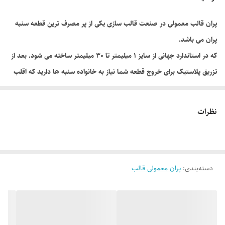
پران قالب معمولی در صنعت قالب سازی یکی از پر مصرف ترین قطعه سنبه
پران می باشد.
که در استاندارد جهانی از سایز 1 میلیمتر تا 30 میلیمتر ساخته می شود. بعد از
تزریق پلاستیک برای خروج قطعه شما نیاز به خانواده سنبه ها دارید که اقلب
از سنبه گرد استفاده می شود.
پران قالب معمولی نسب به شکل و وزن قطعه , سنبه ها در قالب چیده
نظرات
میوشوند تا مواد تزریق شده را به بیرون قالب هدایت کننده (به صورت صاف و
تمیز)
پران قالب معمولی قسمت بالای سنبه را گل می گویند که با دو شکل مخروطی
دسته‌بندی
:
پران معمولی قالب
و سر استوانه معرفی می گردد. بسته به نوع طراح قالب ساز و در بعضی موارد
بسته به نوع مواد پلاستیک گل های سنبه تغییر میکند که طبق استاندارد
جهانی عرضه می گردد.
پران پلاستیک یا میل پران قالب با یک انطباق لغزشی مناسب در داخل سوراخ