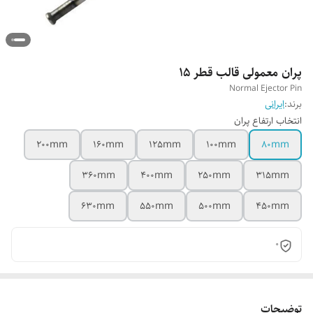
پران معمولی قالب قطر 15
Normal Ejector Pin
برند:
ایرانی
انتخاب ارتفاع پران
200mm
160mm
125mm
100mm
80mm
360mm
400mm
250mm
315mm
630mm
550mm
500mm
450mm
0
توضیحات