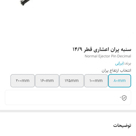
سنبه پران اعشاری قطر 14/9
Normal Ejector Pin Decimal
برند:
ایرانی
انتخاب ارتفاع پران
200mm
160mm
125mm
100mm
80mm
0
توضیحات