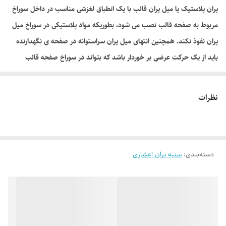
پران پلاستیک یا میل پران قالب با یک انطباق لغزشی مناسب در داخل سوراخ
مربوط به صفحه قالب نصب می شود، بطوریکه مواد پلاستیکی در سوراخ میل
پران نفوذ نکند. همچنین انتهای میل پران سراستوانه در صفحه ی نگهدارنده
باید از یک حرکت عرضی بر خوردار باشد که بتواند در سوراخ صفحه قالب
منطبق شود.
پران قالب معمولی اعشار در صنعت قالب سازی یکی از پر مصرف ترین قطعه سنبه پران می
نظرات
باشد.
که در استاندارد جهانی از سایز 1 میلیمتر تا 30 میلیمتر ساخته می شود. بعد از تزریق
پلاستیک برای خروج قطعه شما نیاز به خانواده سنبه ها دارید که اقلب از سنبه گرد استفاده
دسته‌بندی
:
سنبه پران اعشاری
می شود.
پران قالب معمولی اعشار نسب به شکل و وزن قطعه , سنبه ها در قالب چیده میوشوند تا
مواد تزریق شده را به بیرون قالب هدایت کننده (به صورت صاف و تمیز)
پران قالب معمولی اعشار قسمت بالای سنبه را گل می گویند که با دو شکل مخروطی و سر
استوانه معرفی می گردد. بسته به نوع طراح قالب ساز و در بعضی موارد بسته به نوع مواد