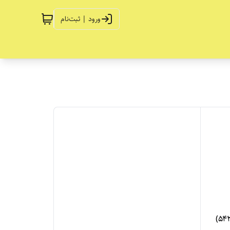
ورود | ثبت‌نام
چسب آناروبیک HP - 542 (اچ پی ۵۴۲)