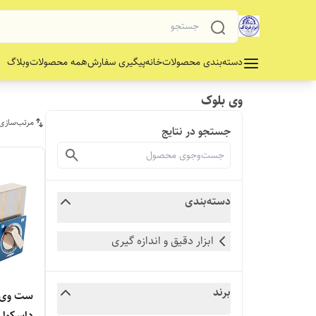
دسته‌بندی محصولات
خانه
پیگیری سفارش
همه محصولات
وبلاگ
وی بلوک
مرتب‌سازی
جستجو در نتایج
دسته‌بندی
ابزار دقیق و اندازه گیری
برند
ست وی ب
داسکوا 46-6 میلی‌متر مدل 20305-8561