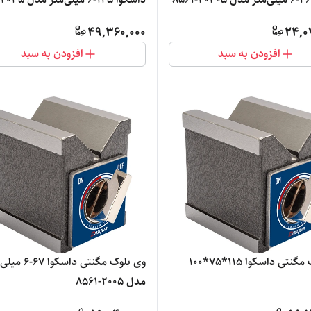
49,360,000
24,0
افزودن به سبد
افزودن به سبد
نتی داسکوا 115*75*100
وی بلوک مگنتی داسکوا 7
مدل 2005-8561