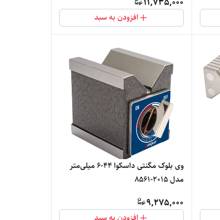
11,735,000
افزودن به سبد
وی بلوک مگنتی داسکوا 44-6 میلی‌متر
مدل 2015-8561
9,275,000
افزودن به سبد