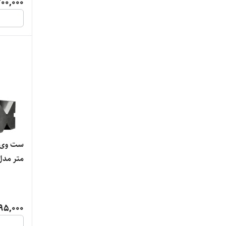
00,000
متر مدل 0010-01
95,000