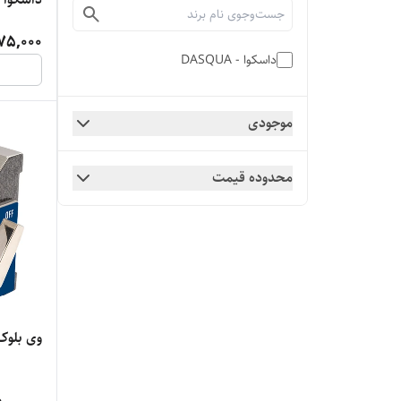
75,000
داسکوا - DASQUA
موجودی
محدوده قیمت
وی بلوک مگ