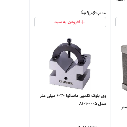
9,060,000
افزودن به سبد
وی بلوک کلمپی داسکوا 30-6 میلی متر
مدل 0005-8101
6-6 میلی‌متر