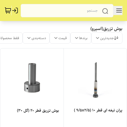
بوش تزریق(اسپرو)
جدیدترین
برندها
قیمت
دسته‌بندی
فقط محصولات
پران تیغه ای قطر 10 (9/5x2/5 )
بوش تزریق قطر 20 (گل 30)